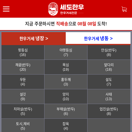
지금 주문하시면
직배송
으로
08월 08일
도착!
냉장 >
냉동 >
한우거세
한우거세
윗등심
아랫등심
안심(반두)
(16)
(7)
(8)
채끝(반두)
목심
앞다리
(20)
(19)
(18)
우둔
홍두깨
설도
(4)
(3)
(7)
설깃
양지
사태
(9)
(10)
(13)
치마살(반두)
부채살(반두)
업진살(반두)
(5)
(6)
(8)
토시,제비
잡육
(5)
(4)