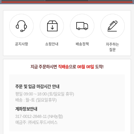
공지사항
쇼핑안내
배송정책
자주하는
질문
지금 주문하시면
직배송
으로
08월 08일
도착!
주문 및 입금 마감시간 안내
평일 09:00 ~ 18:00 (토/일요일 휴무)
배송 : 월~토 (일요일휴무)
계좌정보안내
317-0012-2848-11 (NH농협)
예금주: ㈜세도푸드서비스